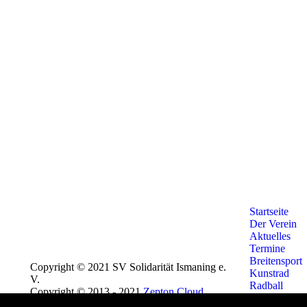
Startseite
Der Verein
Aktuelles
Termine
Breitensport
Copyright © 2021 SV Solidarität Ismaning e.
Kunstrad
V.
Radball
Copyright © 2013 - 2021
Zepton Cloud
.
Rollsport
All Rights Reserved.