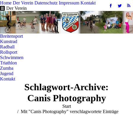
Home
Der Verein
Datenschutz
Impressum
Kontakt
Facebook
Twitter
R
Der Verein
page
page
pa
opens
opens
op
in
in
in
new
new
n
Breitensport
window
windo
w
Kunstrad
Radball
Rollsport
Schwimmen
Triathlon
Zumba
Jugend
Kontakt
Schlagwort-Archive:
Canis Photography
Sie befinden sich hier:
Start
Mit "Canis Photography" verschlagwortete Einträge