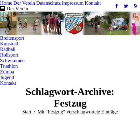
Home
Der Verein
Datenschutz
Impressum
Kontakt
Facebook
Twitter
R
Der Verein
page
page
pa
opens
opens
op
in
in
in
new
new
n
Breitensport
window
windo
w
Kunstrad
Radball
Rollsport
Schwimmen
Triathlon
Zumba
Jugend
Kontakt
Schlagwort-Archive:
Festzug
Sie befinden sich hier:
Start
Mit "Festzug" verschlagwortete Einträge