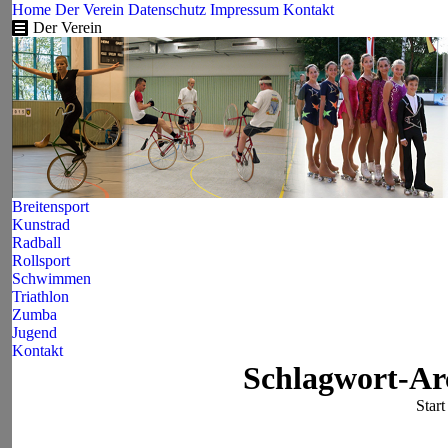
Home
Der Verein
Datenschutz
Impressum
Kontakt
Der Verein
Breitensport
Kunstrad
Radball
Rollsport
Schwimmen
Triathlon
Zumba
Jugend
Kontakt
Schlagwort-Ar
Sie b
Start