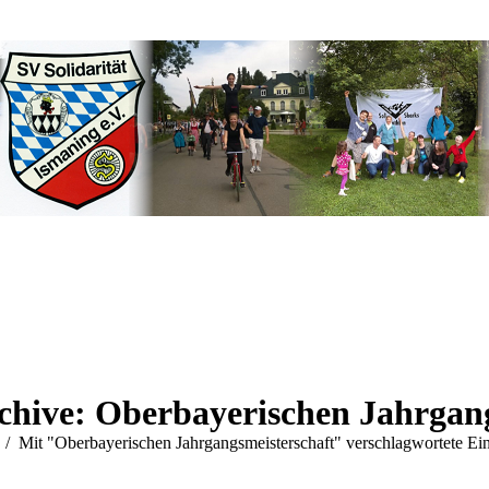
chive:
Oberbayerischen Jahrgang
efinden sich hier:
Mit "Oberbayerischen Jahrgangsmeisterschaft" verschlagwortete Ein