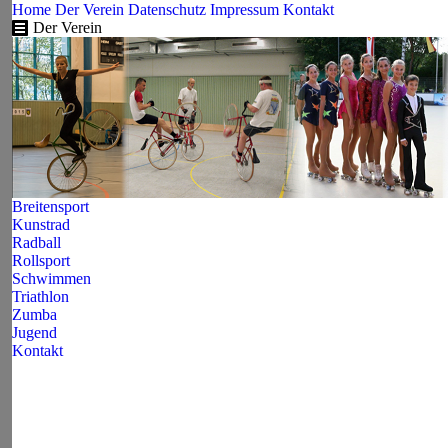
Home
Der Verein
Datenschutz
Impressum
Kontakt
Der Verein
Breitensport
Kunstrad
Radball
Rollsport
Schwimmen
Triathlon
Zumba
Jugend
Kontakt