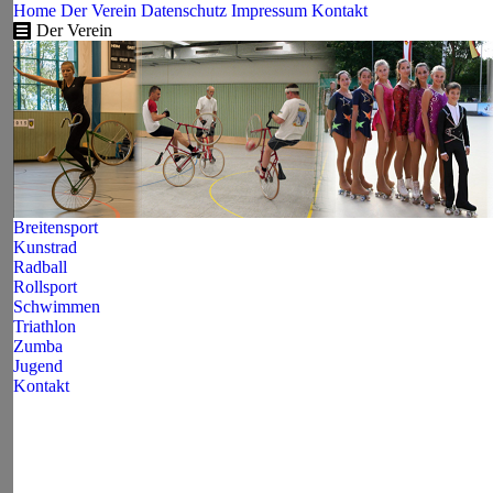
Home
Der Verein
Datenschutz
Impressum
Kontakt
Der Verein
Breitensport
Kunstrad
Radball
Rollsport
Schwimmen
Triathlon
Zumba
Jugend
Kontakt