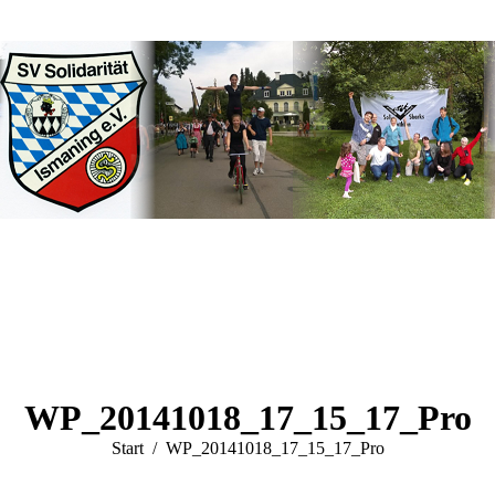
WP_20141018_17_15_17_Pro
Sie befinden sich hier:
Start
WP_20141018_17_15_17_Pro