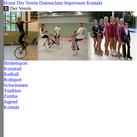
Home
Der Verein
Datenschutz
Impressum
Kontakt
Der Verein
Breitensport
Kunstrad
Radball
Rollsport
Schwimmen
Triathlon
Zumba
Jugend
Kontakt