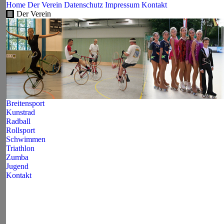
Home
Der Verein
Datenschutz
Impressum
Kontakt
Der Verein
Breitensport
Kunstrad
Radball
Rollsport
Schwimmen
Triathlon
Zumba
Jugend
Kontakt