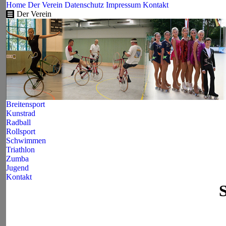
Home
Der Verein
Datenschutz
Impressum
Kontakt
Der Verein
Breitensport
Kunstrad
Radball
Rollsport
Schwimmen
Triathlon
Zumba
Jugend
Kontakt