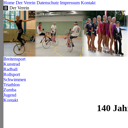
Home
Der Verein
Datenschutz
Impressum
Kontakt
Der Verein
Breitensport
Kunstrad
Radball
Rollsport
Schwimmen
Triathlon
Zumba
Jugend
Kontakt
140 Jah