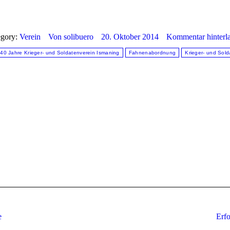
egory:
Verein
Von
solibuero
20. Oktober 2014
Kommentar hinterl
40 Jahre Krieger- und Soldatenverein Ismaning
Fahnenabordnung
Krieger- und Sold
Nächster
e
Erfo
Beitrag: