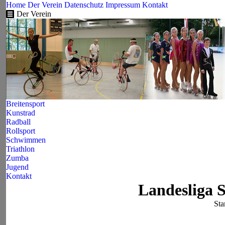
Home
Der Verein
Datenschutz
Impressum
Kontakt
Der Verein
Breitensport
Kunstrad
Radball
Rollsport
Schwimmen
Triathlon
Zumba
Jugend
Kontakt
Landesliga 
Sie
Sta