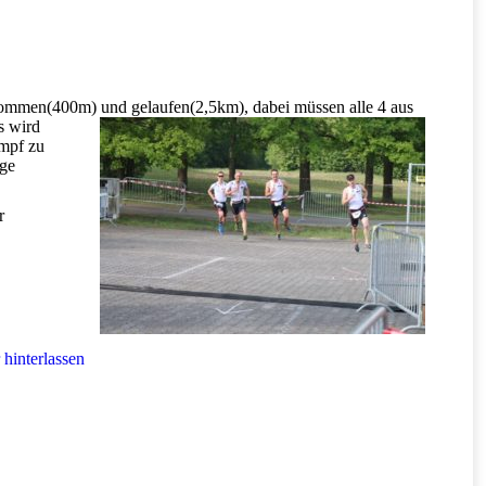
chwommen(400m) und gelaufen(2,5km),
dabei müssen alle 4 aus
s wird
mpf zu
age
r
hinterlassen