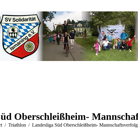
Süd Oberschleißheim- Mannschaf
 befinden sich hier:
rt
Triathlon
Landesliga Süd Oberschleißheim- Mannschaftsverfol