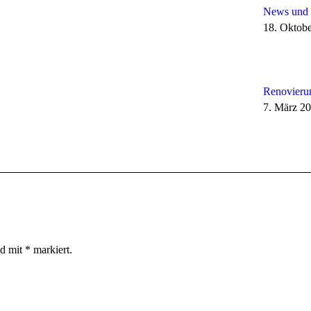
News und 
18. Oktob
Renovieru
7. März 2
nd mit
*
markiert.