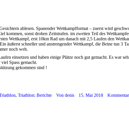
en Gesichtern ablesen. Spanender Wettkampfformat – zuerst wird ges
iel kommen, sonst drohen Zeitstrafen. im zweiten Teil des Wettkampfe
rsten Wettkampf, erst 10km Ra
d um danach mit 2,5 Laufen den Wettka
Ein äußerst schneller und anstrengender Wettkampf, die Beine tun 3 T
mmer noch weh.
aufen einsetzen und haben einige Plätze noch gut gemacht. Es war seh
 viel Spass gemacht.
rstützung gekommen sind !
Triathlon
,
Triathlon: Berichte
Von
denis
15. Mai 2018
Kommentar 