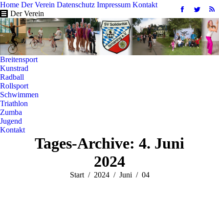
Home
Der Verein
Datenschutz
Impressum
Kontakt
Facebook
Twitter
R
Der Verein
page
page
pa
opens
opens
op
in
in
in
new
new
n
Breitensport
window
windo
w
Kunstrad
Radball
Rollsport
Schwimmen
Triathlon
Zumba
Jugend
Kontakt
Tages-Archive:
4. Juni
2024
Sie befinden sich hier:
Start
2024
Juni
04