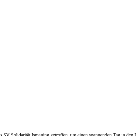
 SV Solidarität Ismaning getroffen, um einen spannenden Tag in den B