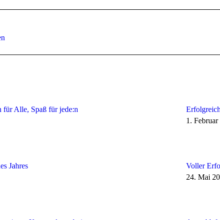
Nächster
en
Beitrag:
ür Alle, Spaß für jede:n
Erfolgrei
1. Februar
es Jahres
Voller Erf
24. Mai 2