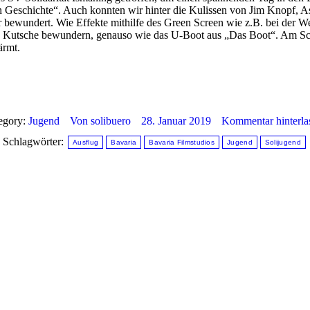
 Geschichte“. Auch konnten wir hinter die Kulissen von Jim Knopf, A
ewundert. Wie Effekte mithilfe des Green Screen wie z.B. bei der Wette
e Kutsche bewundern, genauso wie das U-Boot aus „Das Boot“. Am Sch
ärmt.
egory:
Jugend
Von
solibuero
28. Januar 2019
Kommentar hinterla
Schlagwörter:
Ausflug
Bavaria
Bavaria Filmstudios
Jugend
Solijugend