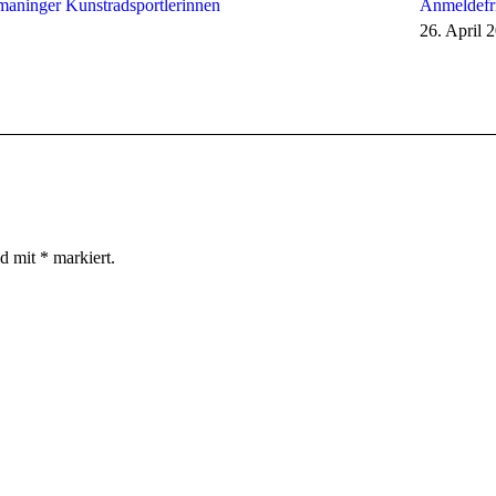
smaninger Kunstradsportlerinnen
Anmeldefri
26. April 
nd mit
*
markiert.