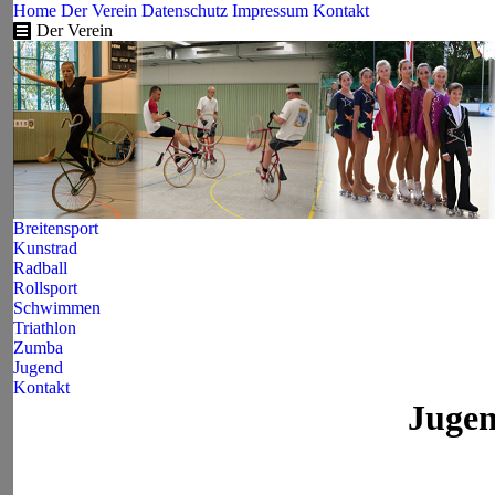
Home
Der Verein
Datenschutz
Impressum
Kontakt
Der Verein
Breitensport
Kunstrad
Radball
Rollsport
Schwimmen
Triathlon
Zumba
Jugend
Kontakt
Jugen