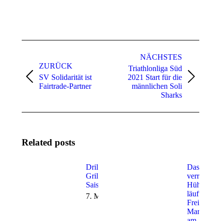
Kommentarnavigation
NÄCHSTES
ZURÜCK
Triathlonliga Süd
SV Solidarität ist
2021 Start für die
Vorheriger
Nächster
Fairtrade-Partner
männlichen Soli
Beitrag:
Beitrag:
Sharks
Related posts
Drill, Chill &
Das
Grill #14 –
verrückte
Saisonauftakt
Hühnchen
läuft den
7. Mai 2025
Freiburg
Marathon
am