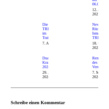
06.04.202
12. April
2025
Die
News und
TRISHARKS
Rückblich 
im
Ismaninge
Trainingslager!
TRISHA
7. April 2025
18. Oktob
2024
Duathlon
Renovieru
Krailling
des
2024
Vereinshe
29. April
7. März
2024
2024
Schreibe einen Kommentar