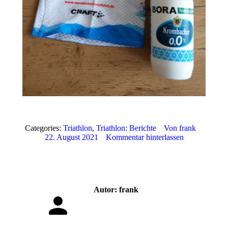
Categories:
Triathlon
,
Triathlon: Berichte
Von
frank
22. August 2021
Kommentar hinterlassen
Autor:
frank