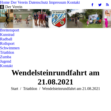
Home
Der Verein
Datenschutz
Impressum
Kontakt
Facebook
Twitter
R
Der Verein
page
page
pa
opens
opens
op
in
in
in
new
new
n
Breitensport
window
windo
w
Kunstrad
Radball
Rollsport
Schwimmen
Triathlon
Zumba
Jugend
Kontakt
Wendelsteinrundfahrt am
21.08.2021
Sie befinden sich hier:
Start
Triathlon
Wendelsteinrundfahrt am 21.08.2021