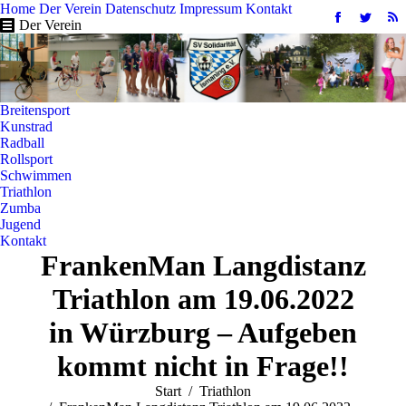
Home
Der Verein
Datenschutz
Impressum
Kontakt
Facebook
Twitter
R
Der Verein
page
page
pa
opens
opens
op
in
in
in
new
new
n
Breitensport
window
windo
w
Kunstrad
Radball
Rollsport
Schwimmen
Triathlon
Zumba
Jugend
Kontakt
FrankenMan Langdistanz
Triathlon am 19.06.2022
in Würzburg – Aufgeben
kommt nicht in Frage!!
Sie befinden sich hier:
Start
Triathlon