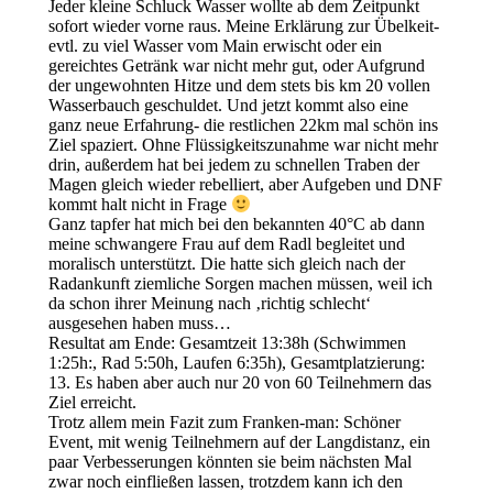
Jeder kleine Schluck Wasser wollte ab dem Zeitpunkt
sofort wieder vorne raus. Meine Erklärung zur Übelkeit-
evtl. zu viel Wasser vom Main erwischt oder ein
gereichtes Getränk war nicht mehr gut, oder Aufgrund
der ungewohnten Hitze und dem stets bis km 20 vollen
Wasserbauch geschuldet. Und jetzt kommt also eine
ganz neue Erfahrung- die restlichen 22km mal schön ins
Ziel spaziert. Ohne Flüssigkeitszunahme war nicht mehr
drin, außerdem hat bei jedem zu schnellen Traben der
Magen gleich wieder rebelliert, aber Aufgeben und DNF
kommt halt nicht in Frage
Ganz tapfer hat mich bei den bekannten 40°C ab dann
meine schwangere Frau auf dem Radl begleitet und
moralisch unterstützt. Die hatte sich gleich nach der
Radankunft ziemliche Sorgen machen müssen, weil ich
da schon ihrer Meinung nach ‚richtig schlecht‘
ausgesehen haben muss…
Resultat am Ende: Gesamtzeit 13:38h (Schwimmen
1:25h:, Rad 5:50h, Laufen 6:35h), Gesamtplatzierung:
13. Es haben aber auch nur 20 von 60 Teilnehmern das
Ziel erreicht.
Trotz allem mein Fazit zum Franken-man: Schöner
Event, mit wenig Teilnehmern auf der Langdistanz, ein
paar Verbesserungen könnten sie beim nächsten Mal
zwar noch einfließen lassen, trotzdem kann ich den