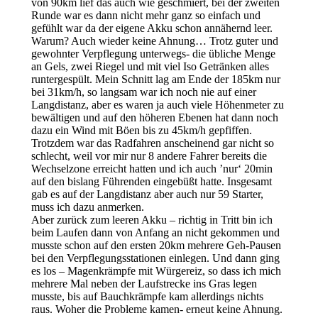
von 90km lief das auch wie geschmiert, bei der zweiten
Runde war es dann nicht mehr ganz so einfach und
gefühlt war da der eigene Akku schon annähernd leer.
Warum? Auch wieder keine Ahnung… Trotz guter und
gewohnter Verpflegung unterwegs- die übliche Menge
an Gels, zwei Riegel und mit viel Iso Getränken alles
runtergespült. Mein Schnitt lag am Ende der 185km nur
bei 31km/h, so langsam war ich noch nie auf einer
Langdistanz, aber es waren ja auch viele Höhenmeter zu
bewältigen und auf den höheren Ebenen hat dann noch
dazu ein Wind mit Böen bis zu 45km/h gepfiffen.
Trotzdem war das Radfahren anscheinend gar nicht so
schlecht, weil vor mir nur 8 andere Fahrer bereits die
Wechselzone erreicht hatten und ich auch ’nur‘ 20min
auf den bislang Führenden eingebüßt hatte. Insgesamt
gab es auf der Langdistanz aber auch nur 59 Starter,
muss ich dazu anmerken.
Aber zurück zum leeren Akku – richtig in Tritt bin ich
beim Laufen dann von Anfang an nicht gekommen und
musste schon auf den ersten 20km mehrere Geh-Pausen
bei den Verpflegungsstationen einlegen. Und dann ging
es los – Magenkrämpfe mit Würgereiz, so dass ich mich
mehrere Mal neben der Laufstrecke ins Gras legen
musste, bis auf Bauchkrämpfe kam allerdings nichts
raus. Woher die Probleme kamen- erneut keine Ahnung.