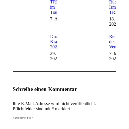
TRISHARKS
Rückblich 
im
Ismaninge
Trainingslager!
TRISHA
7. April 2025
18. Oktob
2024
Duathlon
Renovieru
Krailling
des
2024
Vereinshe
29. April
7. März
2024
2024
Schreibe einen Kommentar
Ihre E-Mail-Adresse wird nicht veröffentlicht.
Pflichtfelder sind mit
*
markiert.
Kommentar