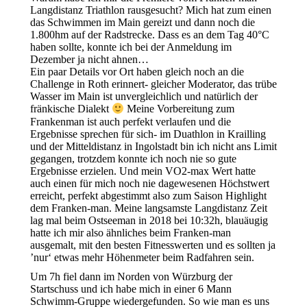
Langdistanz Triathlon rausgesucht? Mich hat zum einen
das Schwimmen im Main gereizt und dann noch die
1.800hm auf der Radstrecke. Dass es an dem Tag 40°C
haben sollte, konnte ich bei der Anmeldung im
Dezember ja nicht ahnen…
Ein paar Details vor Ort haben gleich noch an die
Challenge in Roth erinnert- gleicher Moderator, das trübe
Wasser im Main ist unvergleichlich und natürlich der
fränkische Dialekt
Meine Vorbereitung zum
Frankenman ist auch perfekt verlaufen und die
Ergebnisse sprechen für sich- im Duathlon in Krailling
und der Mitteldistanz in Ingolstadt bin ich nicht ans Limit
gegangen, trotzdem konnte ich noch nie so gute
Ergebnisse erzielen. Und mein VO2-max Wert hatte
auch einen für mich noch nie dagewesenen Höchstwert
erreicht, perfekt abgestimmt also zum Saison Highlight
dem Franken-man. Meine langsamste Langdistanz Zeit
lag mal beim Ostseeman in 2018 bei 10:32h, blauäugig
hatte ich mir also ähnliches beim Franken-man
ausgemalt, mit den besten Fitnesswerten und es sollten ja
’nur‘ etwas mehr Höhenmeter beim Radfahren sein.
Um 7h fiel dann im Norden von Würzburg der
Startschuss und ich habe mich in einer 6 Mann
Schwimm-Gruppe wiedergefunden. So wie man es uns