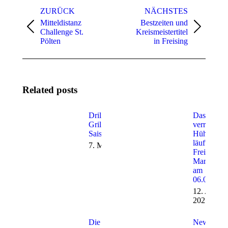
ZURÜCK
NÄCHSTES
Mitteldistanz
Bestzeiten und
Vorheriger
Nächster
Challenge St.
Kreismeistertitel
Beitrag:
Beitrag:
Pölten
in Freising
Related posts
Drill, Chill &
Das
Grill #14 –
verrückte
Saisonauftakt
Hühnchen
läuft den
7. Mai 2025
Freiburg
Marathon
am
06.04.202
12. April
2025
Die
News und