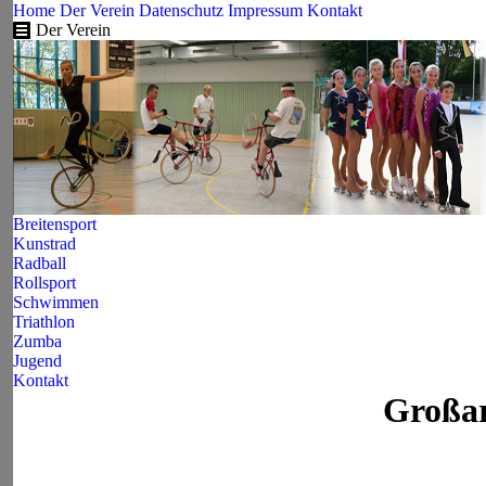
Home
Der Verein
Datenschutz
Impressum
Kontakt
Der Verein
Breitensport
Kunstrad
Radball
Rollsport
Schwimmen
Triathlon
Zumba
Jugend
Kontakt
Großar