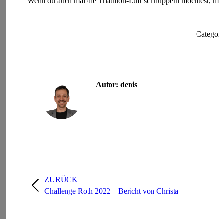
Wenn du auch mal die Triathlon-Luft schnuppern möchtest, mel
Catego
Autor:
denis
Kommentarnavigation
ZURÜCK
Vorheriger
Challenge Roth 2022 – Bericht von Christa
Beitrag: