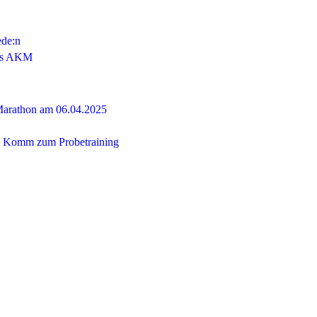
ede:n
das AKM
 Marathon am 06.04.2025
 – Komm zum Probetraining