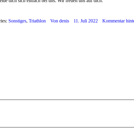
de dich sich einfach bei uns. Wir freuen uns auf dich.
ries:
Sonstiges
,
Triathlon
Von
denis
11. Juli 2022
Kommentar hinte
Nächster
Beitrag: