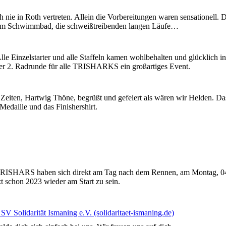
och nie in Roth vertreten. Allein die Vorbereitungen waren sensationel
 im Schwimmbad, die schweißtreibenden langen Läufe…
lle Einzelstarter und alle Staffeln kamen wohlbehalten und glücklich i
er 2. Radrunde für alle TRISHARKS ein großartiges Event.
iten, Hartwig Thöne, begrüßt und gefeiert als wären wir Helden. Das 
edaille und das Finishershirt.
TRISHARS haben sich direkt am Tag nach dem Rennen, am Montag, 04.07
t schon 2023 wieder am Start zu sein.
 SV Solidarität Ismaning e.V. (solidaritaet-ismaning.de)