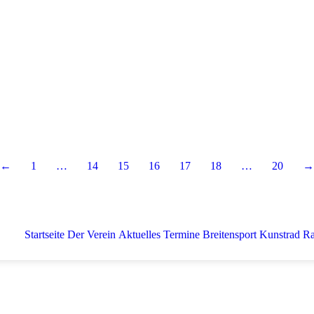
←
1
…
14
15
16
17
18
…
20
→
Startseite
Der Verein
Aktuelles
Termine
Breitensport
Kunstrad
Ra