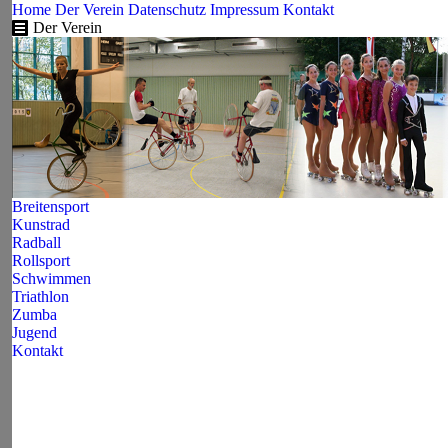
Home
Der Verein
Datenschutz
Impressum
Kontakt
Der Verein
Breitensport
Kunstrad
Radball
Rollsport
Schwimmen
Triathlon
Zumba
Jugend
Kontakt