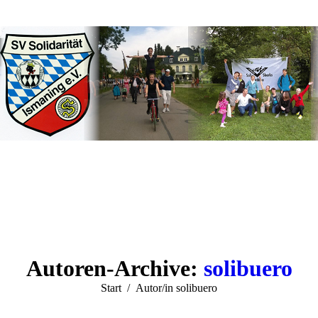
Autoren-Archive:
solibuero
Sie befinden sich hier:
Start
Autor/in solibuero