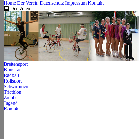
Home
Der Verein
Datenschutz
Impressum
Kontakt
Der Verein
Breitensport
Kunstrad
Radball
Rollsport
Schwimmen
Triathlon
Zumba
Jugend
Kontakt