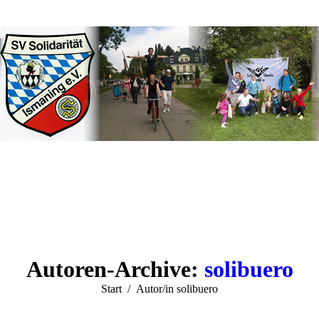
Autoren-Archive:
solibuero
Sie befinden sich hier:
Start
Autor/in solibuero