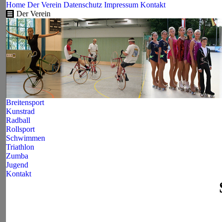
Home
Der Verein
Datenschutz
Impressum
Kontakt
Der Verein
Breitensport
Kunstrad
Radball
Rollsport
Schwimmen
Triathlon
Zumba
Jugend
Kontakt